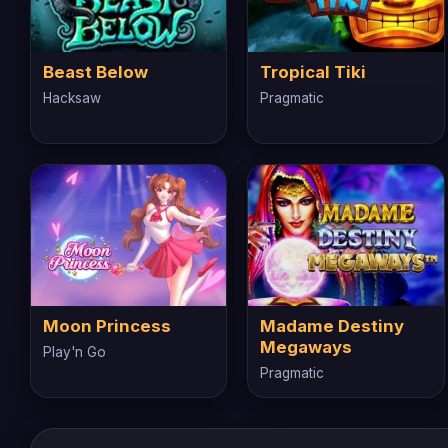
Beast Below
Tropical Tiki
Hacksaw
Pragmatic
Moon Princess
Madame Destiny
Megaways
Play'n Go
Pragmatic