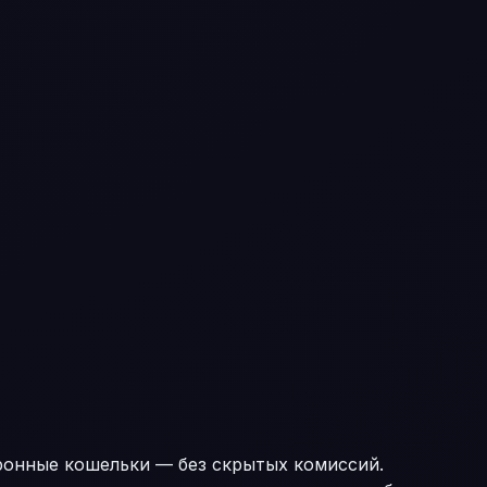
тронные кошельки — без скрытых комиссий.