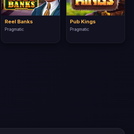
Reel Banks
Pub Kings
Pragmatic
Pragmatic