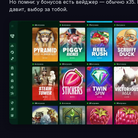
Но помни: у бонусов есть вейджер — обычно х35. 
давит, выбор за тобой.