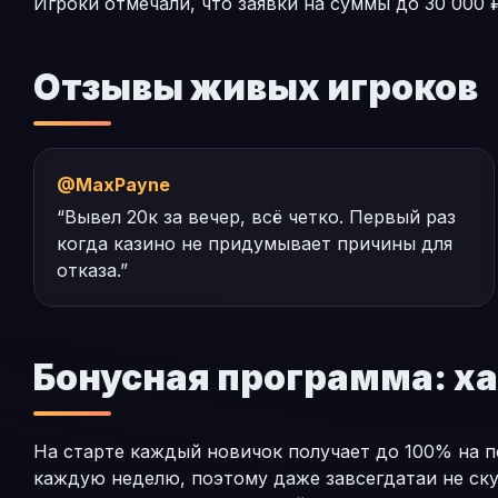
Игроки отмечали, что заявки на суммы до 30 000
Отзывы живых игроков
@MaxPayne
“Вывел 20к за вечер, всё четко. Первый раз
когда казино не придумывает причины для
отказа.”
Бонусная программа: ха
На старте каждый новичок получает до 100% на п
каждую неделю, поэтому даже завсегдатаи не ск