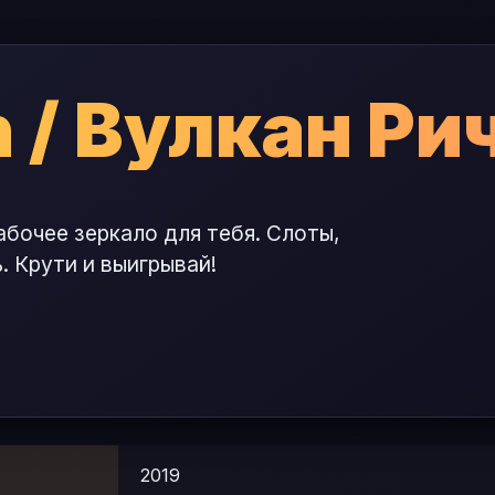
h / Вулкан Ри
абочее зеркало для тебя. Слоты,
. Крути и выигрывай!
2019