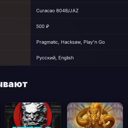
Curacao 8048/JAZ
500 ₽
Pragmatic, Hacksaw, Play'n Go
Русский, English
ывают