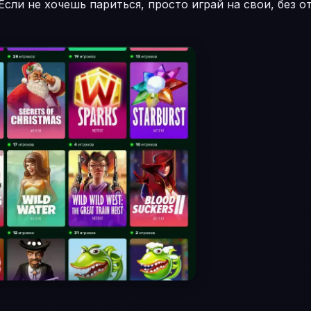
Если не хочешь париться, просто играй на свои, без 