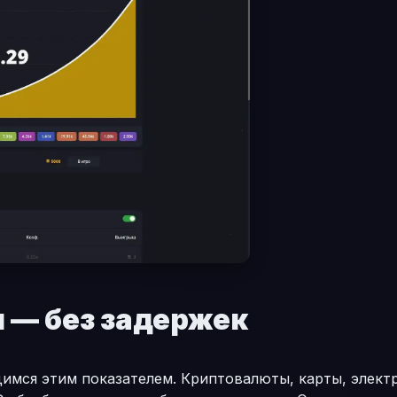
 — без задержек
димся этим показателем. Криптовалюты, карты, элек