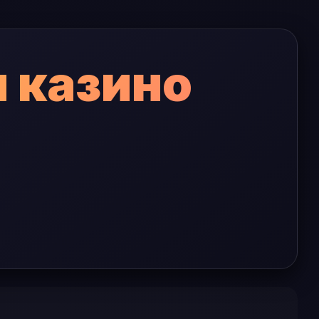
ч казино