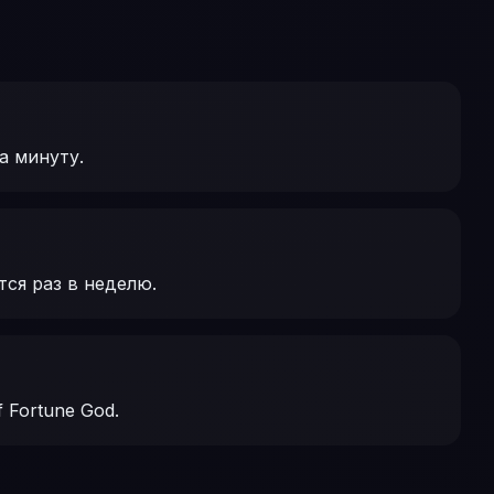
а минуту.
тся раз в неделю.
 Fortune God.