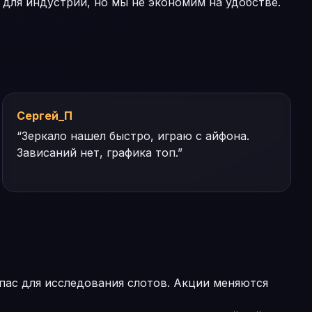
 для индустрии, но мы не экономим на удобстве.
Сергей_П
“Зеркало нашел быстро, играю с айфона.
Зависаний нет, графика топ.”
пас для исследования слотов. Акции меняются